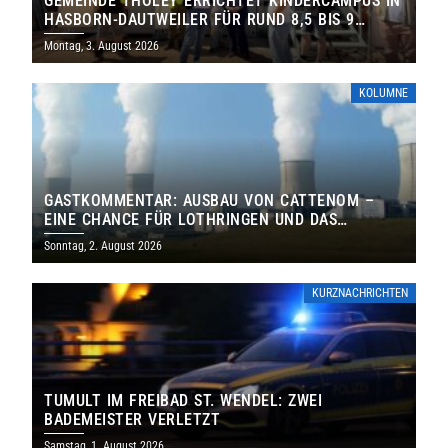
GEMEINDE THOLEY ERRICHTET KINDERCAMPUS IN
HASBORN-DAUTWEILER FÜR RUND 8,5 BIS 9
MILLIONEN EURO
Montag, 3. August 2026
KOLUMNE
GASTKOMMENTAR: AUSBAU VON CATTENOM –
EINE CHANCE FÜR LOTHRINGEN UND DAS
SAARLAND
Sonntag, 2. August 2026
KURZNACHRICHTEN
TUMULT IM FREIBAD ST. WENDEL: ZWEI
BADEMEISTER VERLETZT
Samstag, 1. August 2026