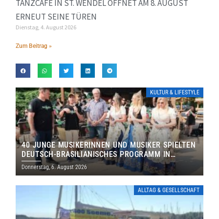
TANZCAFÉ IN ST. WENDEL ÖFFNET AM 8. AUGUST
ERNEUT SEINE TÜREN
Dienstag, 4. August 2026
Zum Beitrag »
KULTUR & LIFESTYLE
40 JUNGE MUSIKERINNEN UND MUSIKER SPIELTEN
DEUTSCH-BRASILIANISCHES PROGRAMM IN
THOLEY
Donnerstag, 6. August 2026
ALLTAG & GESELLSCHAFT