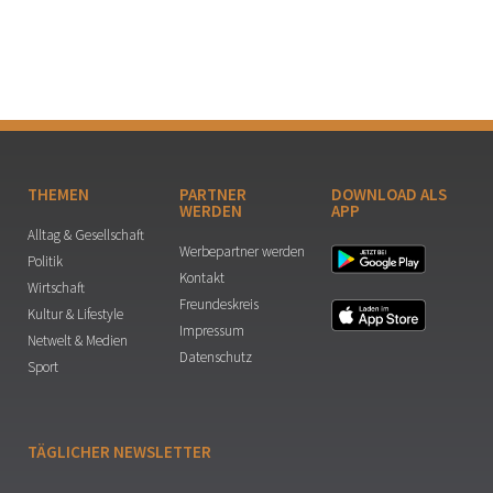
THEMEN
PARTNER
DOWNLOAD ALS
WERDEN
APP
Alltag & Gesellschaft
Werbepartner werden
Politik
Kontakt
Wirtschaft
Freundeskreis
Kultur & Lifestyle
Impressum
Netwelt & Medien
Datenschutz
Sport
TÄGLICHER NEWSLETTER