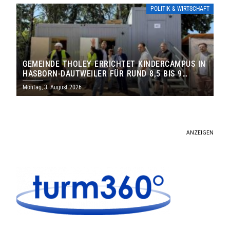
POLITIK & WIRTSCHAFT
GEMEINDE THOLEY ERRICHTET KINDERCAMPUS IN
HASBORN-DAUTWEILER FÜR RUND 8,5 BIS 9
MILLIONEN EURO
Montag, 3. August 2026
ANZEIGEN