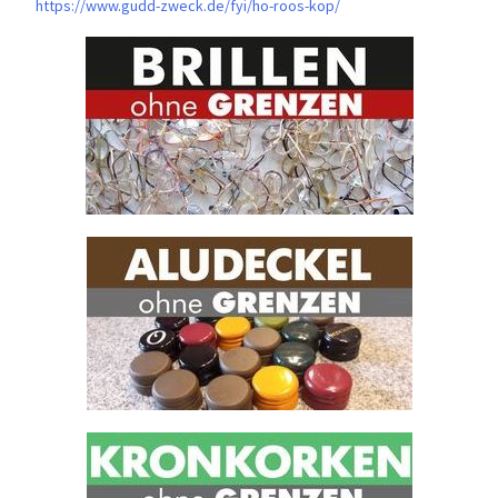
https://www.gudd-zweck.de/fyi/
ho-roos-kop/