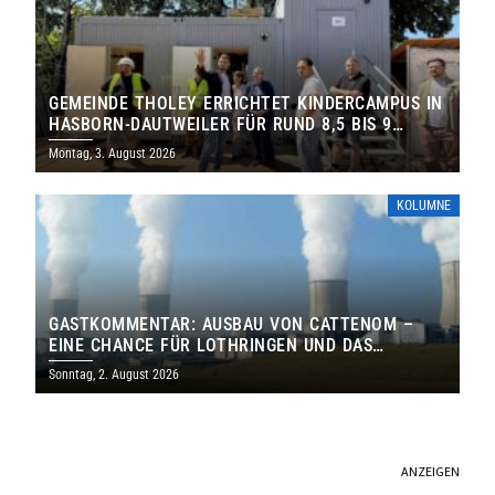
GEMEINDE THOLEY ERRICHTET KINDERCAMPUS IN
HASBORN-DAUTWEILER FÜR RUND 8,5 BIS 9
MILLIONEN EURO
Montag, 3. August 2026
KOLUMNE
GASTKOMMENTAR: AUSBAU VON CATTENOM –
EINE CHANCE FÜR LOTHRINGEN UND DAS
SAARLAND
Sonntag, 2. August 2026
ANZEIGEN