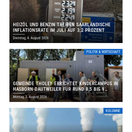
HEIZÖL UND BENZIN TREIBEN SAARLÄNDISCHE
INFLATIONSRATE IM JULI AUF 3,2 PROZENT
Dienstag, 4. August 2026
POLITIK & WIRTSCHAFT
GEMEINDE THOLEY ERRICHTET KINDERCAMPUS IN
HASBORN-DAUTWEILER FÜR RUND 8,5 BIS 9
MILLIONEN EURO
Montag, 3. August 2026
KOLUMNE