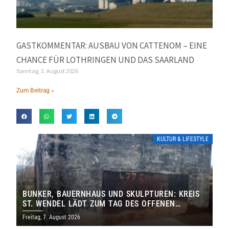
GASTKOMMENTAR: AUSBAU VON CATTENOM – EINE
CHANCE FÜR LOTHRINGEN UND DAS SAARLAND
Sonntag, 2. August 2026
Zum Beitrag »
KULTUR & LIFESTYLE
BUNKER, BAUERNHAUS UND SKULPTUREN: KREIS
ST. WENDEL LÄDT ZUM TAG DES OFFENEN
DENKMALS EIN
Freitag, 7. August 2026