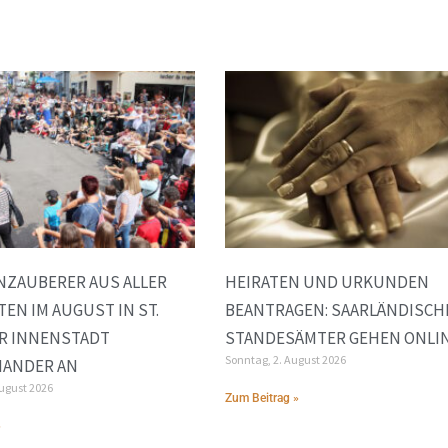
ZAUBERER AUS ALLER W
HEIRATEN UND URKUNDEN
N IM AUGUST IN ST. W
BEANTRAGEN: SAARLÄNDISCH
 INNENSTADT G
STANDESÄMTER GEHEN ONLI
Sonntag, 2. August 2026
ANDER AN
August 2026
Zum Beitrag »
»