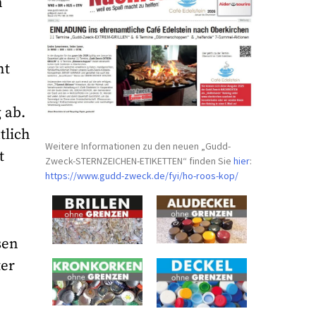
n
ht
 ab.
tlich
Weitere Informationen zu den neuen „Gudd-
t
Zweck-STERNZEICHEN-
ETIKETTEN“ finden Sie
hier
:
https://www.gudd-zweck.de/fyi/
ho-roos-kop/
sen
ter