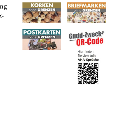
ung
E-