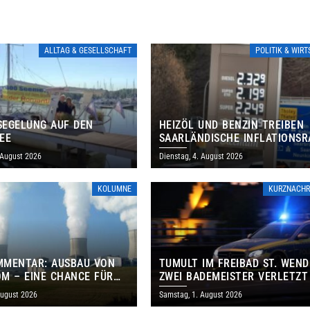
ALLTAG & GESELLSCHAFT
POLITIK & WIR
EGELUNG AUF DEN
HEIZÖL UND BENZIN TREIBEN
EE
SAARLÄNDISCHE INFLATIONSR
IM JULI AUF 3,2 PROZENT
 August 2026
Dienstag, 4. August 2026
KOLUMNE
KURZNACHR
MMENTAR: AUSBAU VON
TUMULT IM FREIBAD ST. WEND
M – EINE CHANCE FÜR
ZWEI BADEMEISTER VERLETZT
GEN UND DAS SAARLAND
August 2026
Samstag, 1. August 2026