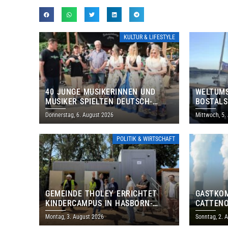
KULTUR & LIFESTYLE
40 JUNGE MUSIKERINNEN UND
WELTUMS
MUSIKER SPIELTEN DEUTSCH-
BOSTALS
BRASILIANISCHES PROGRAMM IN
Donnerstag, 6. August 2026
Mittwoch, 5.
THOLEY
POLITIK & WIRTSCHAFT
GEMEINDE THOLEY ERRICHTET
GASTKO
KINDERCAMPUS IN HASBORN-
CATTENO
DAUTWEILER FÜR RUND 8,5 BIS 9
LOTHRIN
Montag, 3. August 2026
Sonntag, 2. 
MILLIONEN EURO