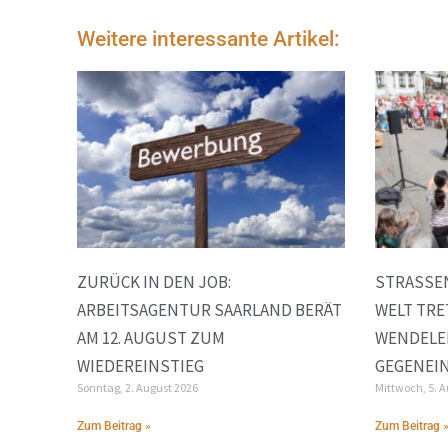
Weitere interessante Artikel:
ZURÜCK IN DEN JOB:
STRASSEN
ARBEITSAGENTUR SAARLAND BERÄT
ELT TRETE
AM 12. AUGUST ZUM
ENDELER
WIEDEREINSTIEG
EGENEIN
Sonntag, 2. August 2026
Mittwoch, 5. 
Zum Beitrag »
Zum Beitrag 