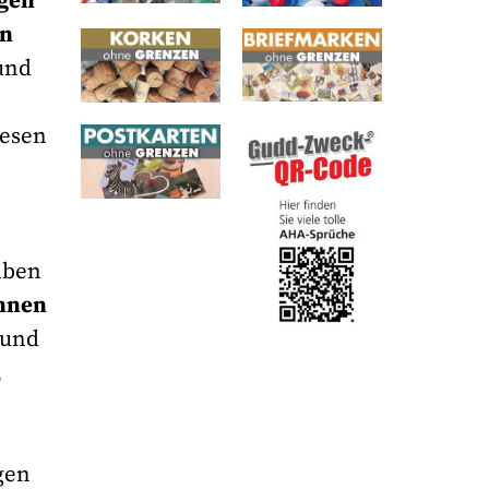
gen
in
und
iesen
aben
nnen
 und
,
gen