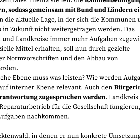
 zentrales Thema stehen: die
Rahmenbedingun
rn, sodass gemeinsam mit Bund und Ländern e
n die aktuelle Lage, in der sich die Kommunen 
o in Zukunft nicht weitergetragen werden. Das
 und Landkreise immer mehr Aufgaben zugew
le Mittel erhalten, soll nun durch gezielte
her Normvorschriften und den Abbau von
erden.
lche Ebene muss was leisten? Wie werden Aufg
r auf interner Ebene relevant. Auch den
Bürgeri
erantwortung zugesprochen werden
. Landkreis
eparaturbetrieb für die Gesellschaft fungieren
n Aufgaben nachkommen.
cktenwald, in denen er nun konkrete Umsetzun