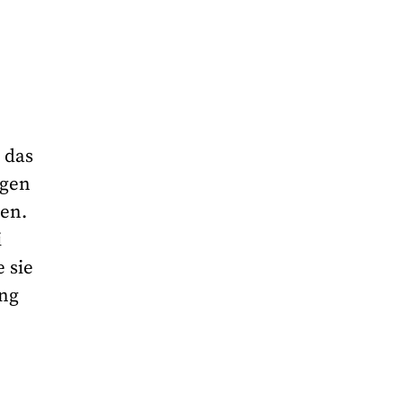
 das
ügen
den.
i
 sie
ung