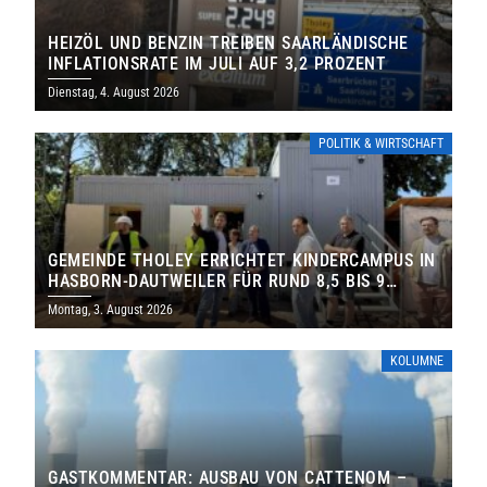
HEIZÖL UND BENZIN TREIBEN SAARLÄNDISCHE
INFLATIONSRATE IM JULI AUF 3,2 PROZENT
Dienstag, 4. August 2026
POLITIK & WIRTSCHAFT
GEMEINDE THOLEY ERRICHTET KINDERCAMPUS IN
HASBORN-DAUTWEILER FÜR RUND 8,5 BIS 9
MILLIONEN EURO
Montag, 3. August 2026
KOLUMNE
GASTKOMMENTAR: AUSBAU VON CATTENOM –