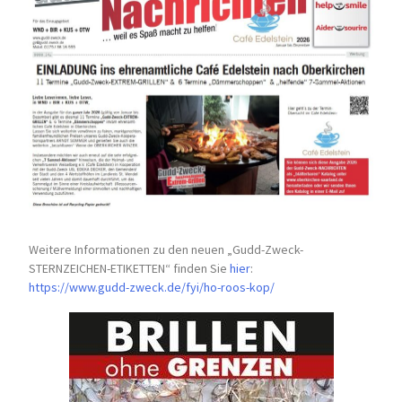
Weitere Informationen zu den neuen „Gudd-Zweck-
STERNZEICHEN-
ETIKETTEN“ finden Sie
hier
:
https://www.gudd-zweck.de/fyi/
ho-roos-kop/