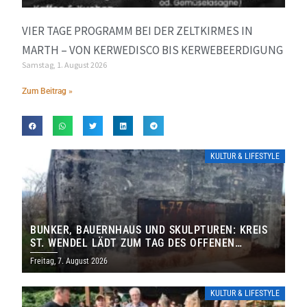
VIER TAGE PROGRAMM BEI DER ZELTKIRMES IN
MARTH – VON KERWEDISCO BIS KERWEBEERDIGUNG
Samstag, 1. August 2026
Zum Beitrag »
KULTUR & LIFESTYLE
BUNKER, BAUERNHAUS UND SKULPTUREN: KREIS
ST. WENDEL LÄDT ZUM TAG DES OFFENEN
DENKMALS EIN
Freitag, 7. August 2026
KULTUR & LIFESTYLE