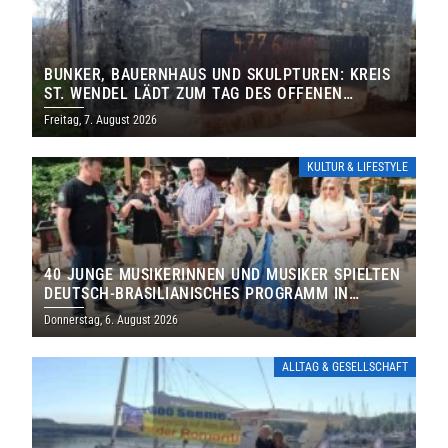
BUNKER, BAUERNHAUS UND SKULPTUREN: KREIS
ST. WENDEL LÄDT ZUM TAG DES OFFENEN
DENKMALS EIN
Freitag, 7. August 2026
KULTUR & LIFESTYLE
40 JUNGE MUSIKERINNEN UND MUSIKER SPIELTEN
DEUTSCH-BRASILIANISCHES PROGRAMM IN
THOLEY
Donnerstag, 6. August 2026
ALLTAG & GESELLSCHAFT