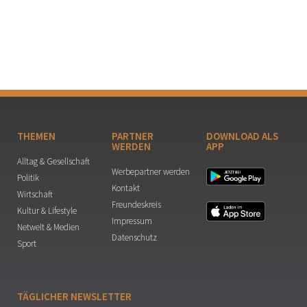
THEMEN
PARTNER
DOWNLOAD ALS
WERDEN
APP
Alltag & Gesellschaft
Werbepartner werden
Politik
Kontakt
Wirtschaft
Freundeskreis
Kultur & Lifestyle
Impressum
Netwelt & Medien
Datenschutz
Sport
TÄGLICHER NEWSLETTER