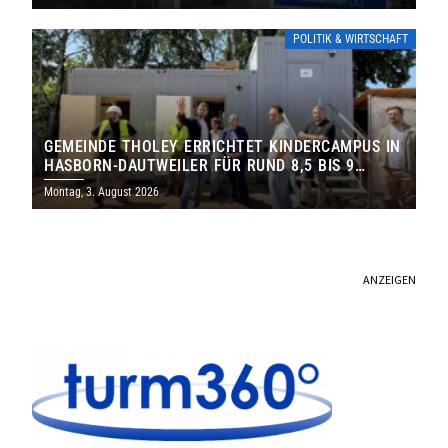
POLITIK & WIRTSCHAFT
GEMEINDE THOLEY ERRICHTET KINDERCAMPUS IN
HASBORN-DAUTWEILER FÜR RUND 8,5 BIS 9
MILLIONEN EURO
Montag, 3. August 2026
ANZEIGEN