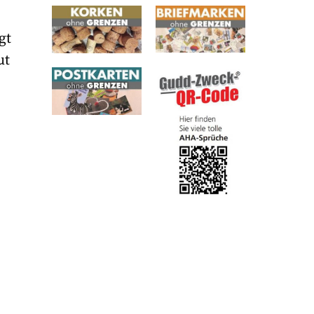
gt
ut