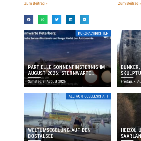
Zum Beitrag »
Zum Beitrag 
KURZNACHRICHTEN
PARTIELLE SONNENFINSTERNIS IM
BUNKER,
AUGUST 2026: STERNWARTE
SKULPTU
PETERBERG ÖFFNET KOSTENLOS
LÄDT ZU
Samstag, 8. August 2026
Freitag, 7. A
IHRE TORE
DENKMAL
ALLTAG & GESELLSCHAFT
WELTUMSEGELUNG AUF DEN
HEIZÖL 
BOSTALSEE
SAARLÄN