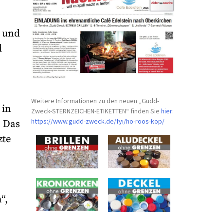
7 und
d
Weitere Informationen zu den neuen „Gudd-
 in
Zweck-STERNZEICHEN-
ETIKETTEN“ finden Sie
hier
:
https://www.gudd-zweck.de/fyi/
ho-roos-kop/
. Das
zte
“,