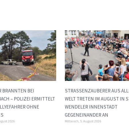
R BRANNTEN BEI
STRASSENZAUBERER AUS ALLER
ACH – POLIZEI ERMITTELT
ELT TRETEN IM AUGUST IN ST.
LLYEFAHRER OHNE
ENDELER INNENSTADT G
IS
EGENEINANDER AN
ugust 2026
Mittwoch, 5. August 2026