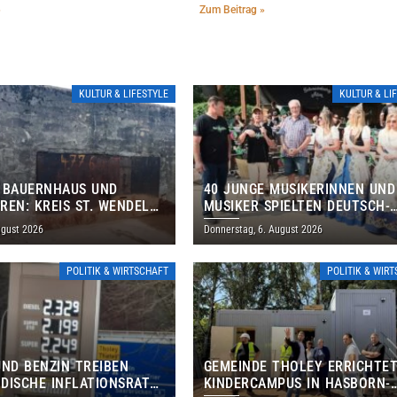
»
Zum Beitrag »
KULTUR & LIFESTYLE
KULTUR & LI
 BAUERNHAUS UND
40 JUNGE MUSIKERINNEN UND
REN: KREIS ST. WENDEL
MUSIKER SPIELTEN DEUTSCH-
M TAG DES OFFENEN
BRASILIANISCHES PROGRAMM 
ugust 2026
Donnerstag, 6. August 2026
S EIN
THOLEY
POLITIK & WIRTSCHAFT
POLITIK & WIR
UND BENZIN TREIBEN
GEMEINDE THOLEY ERRICHTE
DISCHE INFLATIONSRATE
KINDERCAMPUS IN HASBORN-