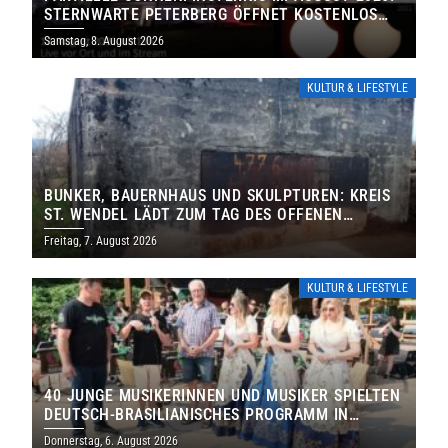
STERNWARTE PETERBERG ÖFFNET KOSTENLOS
IHRE TORE
Samstag, 8. August 2026
KULTUR & LIFESTYLE
BUNKER, BAUERNHAUS UND SKULPTUREN: KREIS
ST. WENDEL LÄDT ZUM TAG DES OFFENEN
DENKMALS EIN
Freitag, 7. August 2026
KULTUR & LIFESTYLE
40 JUNGE MUSIKERINNEN UND MUSIKER SPIELTEN
DEUTSCH-BRASILIANISCHES PROGRAMM IN
THOLEY
Donnerstag, 6. August 2026