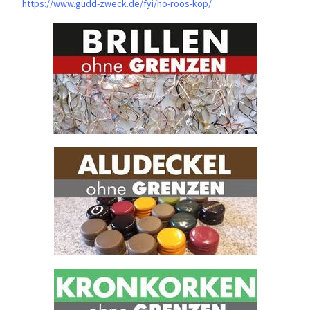
https://www.gudd-zweck.de/fyi/
ho-roos-kop/