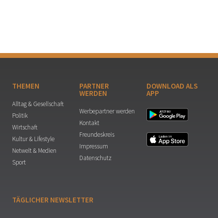
THEMEN
PARTNER
DOWNLOAD ALS
WERDEN
APP
Alltag & Gesellschaft
Werbepartner werden
Politik
Kontakt
Wirtschaft
Freundeskreis
Kultur & Lifestyle
Impressum
Netwelt & Medien
Datenschutz
Sport
TÄGLICHER NEWSLETTER