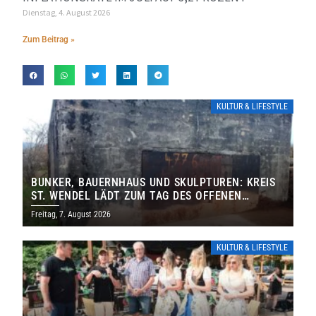
Dienstag, 4. August 2026
Zum Beitrag »
KULTUR & LIFESTYLE
BUNKER, BAUERNHAUS UND SKULPTUREN: KREIS
ST. WENDEL LÄDT ZUM TAG DES OFFENEN
DENKMALS EIN
Freitag, 7. August 2026
KULTUR & LIFESTYLE