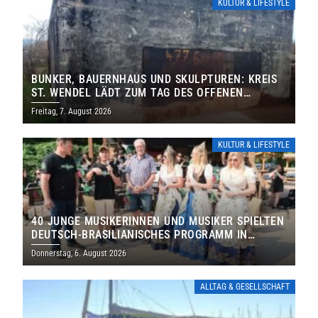
KULTUR & LIFESTYLE
BUNKER, BAUERNHAUS UND SKULPTUREN: KREIS
ST. WENDEL LÄDT ZUM TAG DES OFFENEN
DENKMALS EIN
Freitag, 7. August 2026
KULTUR & LIFESTYLE
40 JUNGE MUSIKERINNEN UND MUSIKER SPIELTEN
DEUTSCH-BRASILIANISCHES PROGRAMM IN
THOLEY
Donnerstag, 6. August 2026
ALLTAG & GESELLSCHAFT