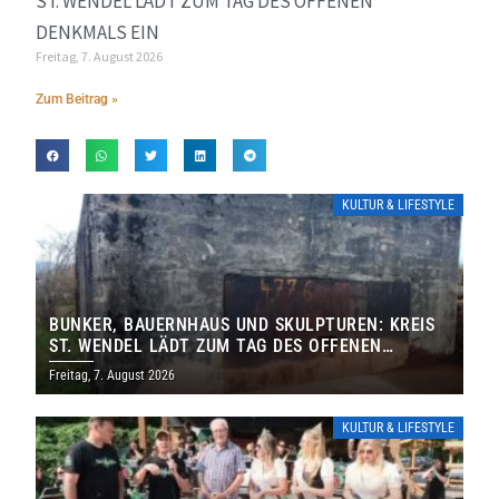
ST. WENDEL LÄDT ZUM TAG DES OFFENEN
DENKMALS EIN
Freitag, 7. August 2026
Zum Beitrag »
KULTUR & LIFESTYLE
BUNKER, BAUERNHAUS UND SKULPTUREN: KREIS
ST. WENDEL LÄDT ZUM TAG DES OFFENEN
DENKMALS EIN
Freitag, 7. August 2026
KULTUR & LIFESTYLE