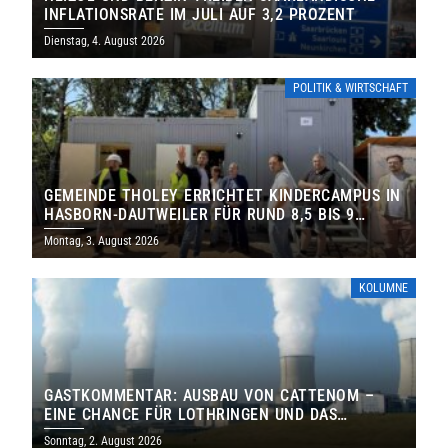
INFLATIONSRATE IM JULI AUF 3,2 PROZENT
Dienstag, 4. August 2026
POLITIK & WIRTSCHAFT
GEMEINDE THOLEY ERRICHTET KINDERCAMPUS IN
HASBORN-DAUTWEILER FÜR RUND 8,5 BIS 9
MILLIONEN EURO
Montag, 3. August 2026
KOLUMNE
GASTKOMMENTAR: AUSBAU VON CATTENOM –
EINE CHANCE FÜR LOTHRINGEN UND DAS
SAARLAND
Sonntag, 2. August 2026