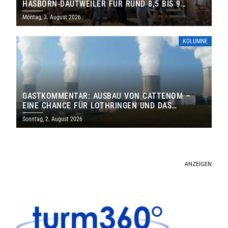
HASBORN-DAUTWEILER FÜR RUND 8,5 BIS 9
MILLIONEN EURO
Montag, 3. August 2026
KOLUMNE
GASTKOMMENTAR: AUSBAU VON CATTENOM –
EINE CHANCE FÜR LOTHRINGEN UND DAS
SAARLAND
Sonntag, 2. August 2026
ANZEIGEN