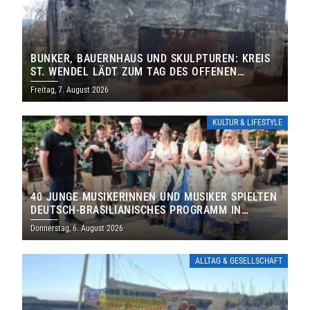
BUNKER, BAUERNHAUS UND SKULPTUREN: KREIS
ST. WENDEL LÄDT ZUM TAG DES OFFENEN
DENKMALS EIN
Freitag, 7. August 2026
KULTUR & LIFESTYLE
40 JUNGE MUSIKERINNEN UND MUSIKER SPIELTEN
DEUTSCH-BRASILIANISCHES PROGRAMM IN
THOLEY
Donnerstag, 6. August 2026
ALLTAG & GESELLSCHAFT