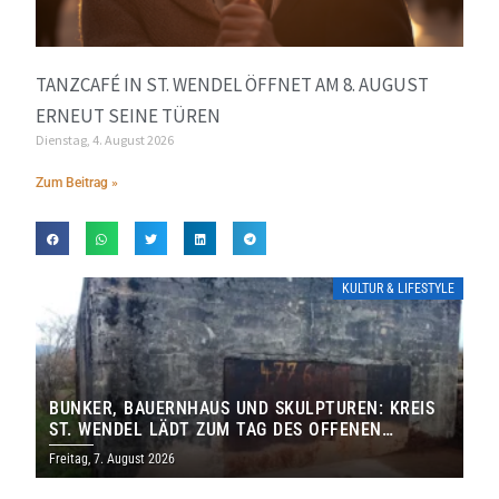
TANZCAFÉ IN ST. WENDEL ÖFFNET AM 8. AUGUST
ERNEUT SEINE TÜREN
Dienstag, 4. August 2026
Zum Beitrag »
KULTUR & LIFESTYLE
BUNKER, BAUERNHAUS UND SKULPTUREN: KREIS
ST. WENDEL LÄDT ZUM TAG DES OFFENEN
DENKMALS EIN
Freitag, 7. August 2026