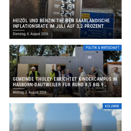
HEIZÖL UND BENZIN TREIBEN SAARLÄNDISCHE
INFLATIONSRATE IM JULI AUF 3,2 PROZENT
Dienstag, 4. August 2026
POLITIK & WIRTSCHAFT
GEMEINDE THOLEY ERRICHTET KINDERCAMPUS IN
HASBORN-DAUTWEILER FÜR RUND 8,5 BIS 9
MILLIONEN EURO
Montag, 3. August 2026
KOLUMNE