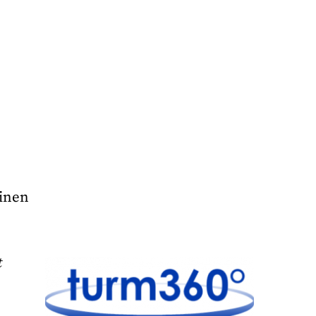
einen
t