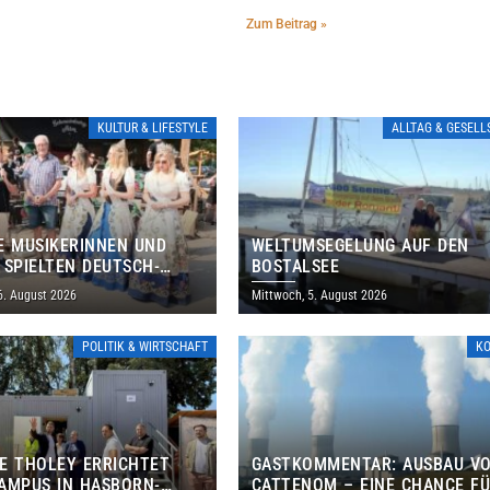
Zum Beitrag »
KULTUR & LIFESTYLE
ALLTAG & GESEL
E MUSIKERINNEN UND
WELTUMSEGELUNG AUF DEN
 SPIELTEN DEUTSCH-
BOSTALSEE
ANISCHES PROGRAMM IN
6. August 2026
Mittwoch, 5. August 2026
POLITIK & WIRTSCHAFT
K
E THOLEY ERRICHTET
GASTKOMMENTAR: AUSBAU V
AMPUS IN HASBORN-
CATTENOM – EINE CHANCE F