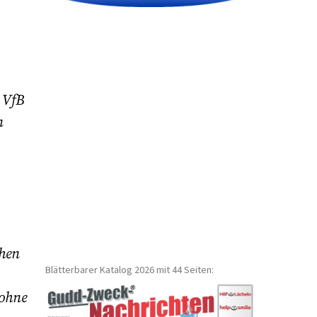
n VfB
n
chen
Blätterbarer Katalog 2026 mit 44 Seiten:
 ohne