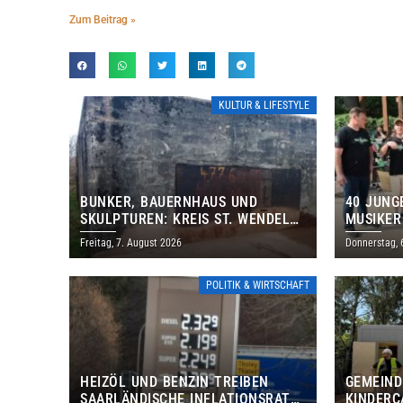
Zum Beitrag »
KULTUR & LIFESTYLE
BUNKER, BAUERNHAUS UND
40 JUNG
SKULPTUREN: KREIS ST. WENDEL
MUSIKER
LÄDT ZUM TAG DES OFFENEN
BRASILI
Freitag, 7. August 2026
Donnerstag, 
DENKMALS EIN
THOLEY
POLITIK & WIRTSCHAFT
HEIZÖL UND BENZIN TREIBEN
GEMEIND
SAARLÄNDISCHE INFLATIONSRATE
KINDERC