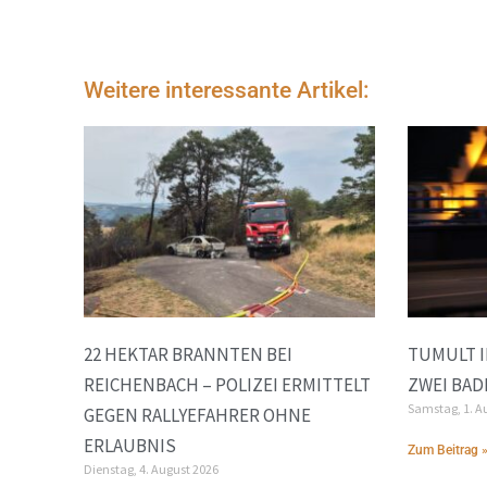
Weitere interessante Artikel:
22 HEKTAR BRANNTEN BEI
TUMULT I
REICHENBACH – POLIZEI ERMITTELT
ZWEI BAD
Samstag, 1. A
GEGEN RALLYEFAHRER OHNE
ERLAUBNIS
Zum Beitrag 
Dienstag, 4. August 2026