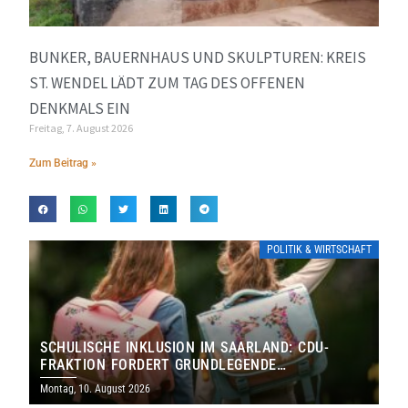
BUNKER, BAUERNHAUS UND SKULPTUREN: KREIS
ST. WENDEL LÄDT ZUM TAG DES OFFENEN
DENKMALS EIN
Freitag, 7. August 2026
Zum Beitrag »
POLITIK & WIRTSCHAFT
SCHULISCHE INKLUSION IM SAARLAND: CDU-
FRAKTION FORDERT GRUNDLEGENDE
NEUAUFSTELLUNG
Montag, 10. August 2026