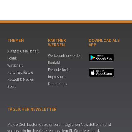
THEMEN
PARTNER
DOWNLOAD ALS
WERDEN
APP
Alltag & Gesellschaft
Werbepartner werden
Politik
Kontakt
Wirtschaft
Freundeskreis
Kultur & Lifestyle
Impressum
Netwelt & Medien
Datenschutz
Sport
TÄGLICHER NEWSLETTER
Melde Dich kostenlos zu unserem täglichen Newsletter an und
verpasse keine Neuigkeiten aus dem St. Wendeler Land.