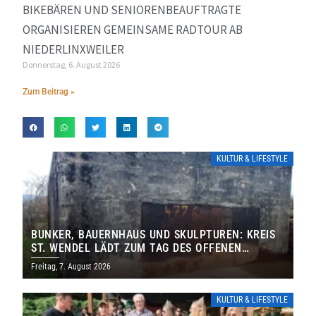
BIKEBÄREN UND SENIORENBEAUFTRAGTE
ORGANISIEREN GEMEINSAME RADTOUR AB
NIEDERLINXWEILER
Donnerstag, 6. August 2026
Zum Beitrag »
KULTUR & LIFESTYLE
BUNKER, BAUERNHAUS UND SKULPTUREN: KREIS
ST. WENDEL LÄDT ZUM TAG DES OFFENEN
DENKMALS EIN
Freitag, 7. August 2026
KULTUR & LIFESTYLE