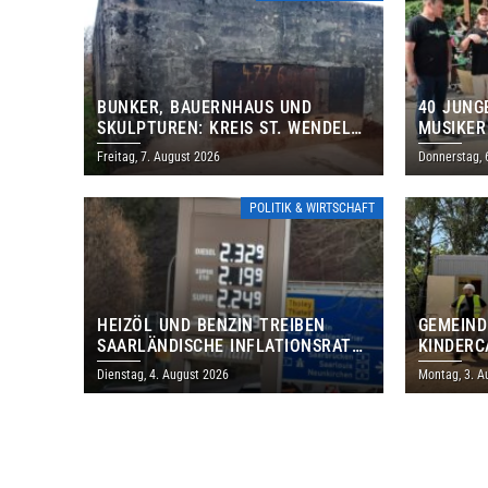
BUNKER, BAUERNHAUS UND
40 JUNG
SKULPTUREN: KREIS ST. WENDEL
MUSIKER
LÄDT ZUM TAG DES OFFENEN
BRASILI
Freitag, 7. August 2026
Donnerstag, 
DENKMALS EIN
THOLEY
POLITIK & WIRTSCHAFT
HEIZÖL UND BENZIN TREIBEN
GEMEIND
SAARLÄNDISCHE INFLATIONSRATE
KINDERC
IM JULI AUF 3,2 PROZENT
DAUTWEI
Dienstag, 4. August 2026
Montag, 3. A
MILLION