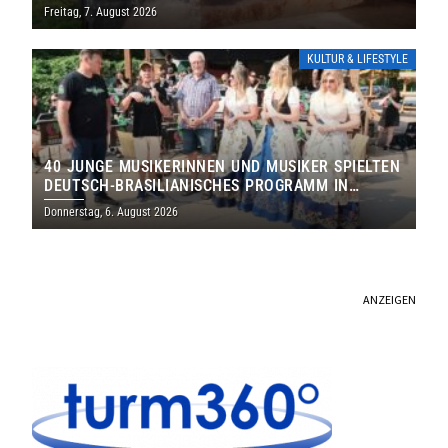
DENKMALS EIN
Freitag, 7. August 2026
KULTUR & LIFESTYLE
40 JUNGE MUSIKERINNEN UND MUSIKER SPIELTEN
DEUTSCH-BRASILIANISCHES PROGRAMM IN
THOLEY
Donnerstag, 6. August 2026
ANZEIGEN