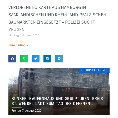
VERLORENE EC-KARTE AUS HAMBURG IN
SAARLÄNDISCHEN UND RHEINLAND-PFÄLZISCHEN
BAUMÄRKTEN EINGESETZT – POLIZEI SUCHT
ZEUGEN
Montag, 3. August 2026
Zum Beitrag »
KULTUR & LIFESTYLE
BUNKER, BAUERNHAUS UND SKULPTUREN: KREIS
ST. WENDEL LÄDT ZUM TAG DES OFFENEN
DENKMALS EIN
Freitag, 7. August 2026