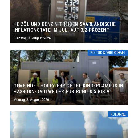
HEIZÖL UND BENZIN TREIBEN SAARLÄNDISCHE
INFLATIONSRATE IM JULI AUF 3,2 PROZENT
Dienstag, 4. August 2026
POLITIK & WIRTSCHAFT
GEMEINDE THOLEY ERRICHTET KINDERCAMPUS IN
HASBORN-DAUTWEILER FÜR RUND 8,5 BIS 9
MILLIONEN EURO
Montag, 3. August 2026
KOLUMNE