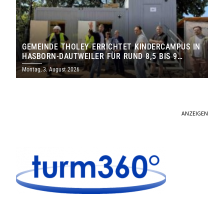
GEMEINDE THOLEY ERRICHTET KINDERCAMPUS IN
HASBORN-DAUTWEILER FÜR RUND 8,5 BIS 9
MILLIONEN EURO
Montag, 3. August 2026
ANZEIGEN