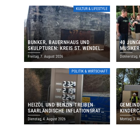
KULTUR & LIFESTYLE
BUNKER, BAUERNHAUS UND
40 JUNG
SKULPTUREN: KREIS ST. WENDEL
MUSIKER
LÄDT ZUM TAG DES OFFENEN
BRASILI
Freitag, 7. August 2026
Donnerstag, 
DENKMALS EIN
THOLEY
POLITIK & WIRTSCHAFT
HEIZÖL UND BENZIN TREIBEN
GEMEIND
SAARLÄNDISCHE INFLATIONSRATE
KINDERC
IM JULI AUF 3,2 PROZENT
DAUTWEI
Dienstag, 4. August 2026
Montag, 3. A
MILLION