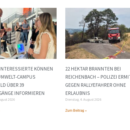
INTERESSIERTE KÖNNEN
22 HEKTAR BRANNTEN BEI
 UMWELT-CAMPUS
REICHENBACH – POLIZEI ERMI
LD ÜBER 39
GEGEN RALLYEFAHRER OHNE
GÄNGE INFORMIEREN
ERLAUBNIS
ugust 2026
Dienstag, 4. August 2026
»
Zum Beitrag »