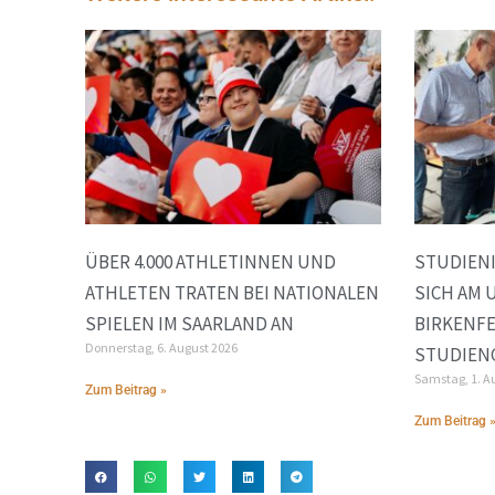
ÜBER 4.000 ATHLETINNEN UND
STUDIEN
ATHLETEN TRATEN BEI NATIONALEN
SICH AM
SPIELEN IM SAARLAND AN
BIRKENFE
Donnerstag, 6. August 2026
STUDIEN
Samstag, 1. A
Zum Beitrag »
Zum Beitrag 