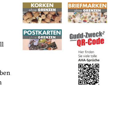
r
ll
rben
m
n