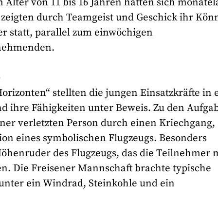
m Alter von 11 bis 16 Jahren hatten sich monate
 zeigten durch Teamgeist und Geschick ihr Kön
er statt, parallel zum einwöchigen
lnehmenden.
e
izonten“ stellten die jungen Einsatzkräfte in 
nd ihre Fähigkeiten unter Beweis. Zu den Aufga
ner verletzten Person durch einen Kriechgang,
ion eines symbolischen Flugzeugs. Besonders
 Höhenruder des Flugzeugs, das die Teilnehmer 
gen. Die Freisener Mannschaft brachte typische
unter ein Windrad, Steinkohle und ein