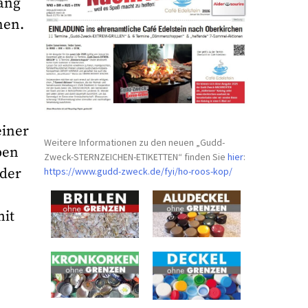
lang
nen.
einer
Weitere Informationen zu den neuen „Gudd-
ben
Zweck-STERNZEICHEN-
ETIKETTEN“ finden Sie
hier
:
https://www.gudd-zweck.de/fyi/
ho-roos-kop/
 der
mit