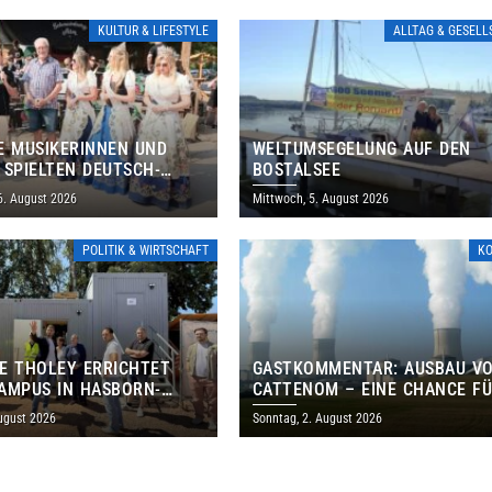
KULTUR & LIFESTYLE
ALLTAG & GESEL
E MUSIKERINNEN UND
WELTUMSEGELUNG AUF DEN
 SPIELTEN DEUTSCH-
BOSTALSEE
ANISCHES PROGRAMM IN
6. August 2026
Mittwoch, 5. August 2026
POLITIK & WIRTSCHAFT
K
E THOLEY ERRICHTET
GASTKOMMENTAR: AUSBAU V
AMPUS IN HASBORN-
CATTENOM – EINE CHANCE F
LER FÜR RUND 8,5 BIS 9
LOTHRINGEN UND DAS SAARL
ugust 2026
Sonntag, 2. August 2026
EN EURO