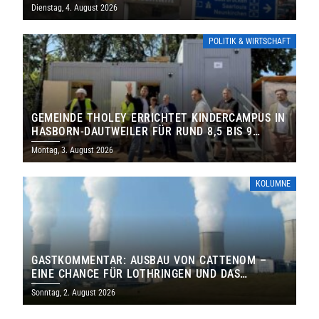
Dienstag, 4. August 2026
POLITIK & WIRTSCHAFT
GEMEINDE THOLEY ERRICHTET KINDERCAMPUS IN
HASBORN-DAUTWEILER FÜR RUND 8,5 BIS 9
MILLIONEN EURO
Montag, 3. August 2026
KOLUMNE
GASTKOMMENTAR: AUSBAU VON CATTENOM –
EINE CHANCE FÜR LOTHRINGEN UND DAS
SAARLAND
Sonntag, 2. August 2026