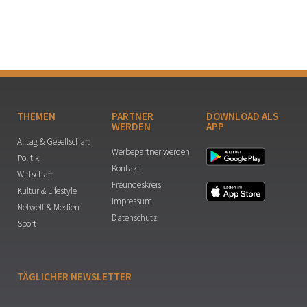
THEMEN
PARTNER
DOWNLOAD ALS
WERDEN
APP
Alltag & Gesellschaft
Werbepartner werden
Politik
Kontakt
Wirtschaft
Freundeskreis
Kultur & Lifestyle
Impressum
Netwelt & Medien
Datenschutz
Sport
TÄGLICHER NEWSLETTER