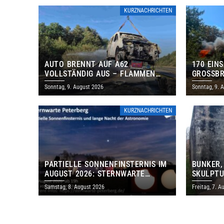
KURZNACHRICHTEN
AUTO BRENNT AUF A62
170 EIN
VOLLSTÄNDIG AUS – FLAMMEN
GROSSBR
GREIFEN AUF BÖSCHUNG ÜBER
Sonntag, 9. August 2026
Sonntag, 9. 
KURZNACHRICHTEN
PARTIELLE SONNENFINSTERNIS IM
BUNKER,
AUGUST 2026: STERNWARTE
SKULPTU
PETERBERG ÖFFNET KOSTENLOS
LÄDT ZU
Samstag, 8. August 2026
Freitag, 7. A
IHRE TORE
DENKMAL