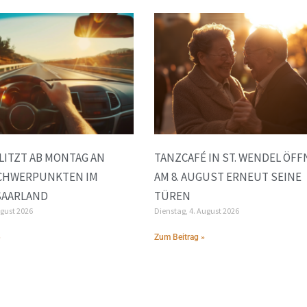
BLITZT AB MONTAG AN
TANZCAFÉ IN ST. WENDEL ÖFF
CHWERPUNKTEN IM
AM 8. AUGUST ERNEUT SEINE
SAARLAND
TÜREN
ugust 2026
Dienstag, 4. August 2026
»
Zum Beitrag »