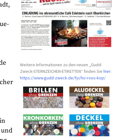
adt,
ue-
de
Weitere Informationen zu den neuen „Gudd-
Zweck-STERNZEICHEN-
ETIKETTEN“ finden Sie
hier
:
https://www.gudd-zweck.de/fyi/
ho-roos-kop/
scher
in
o und