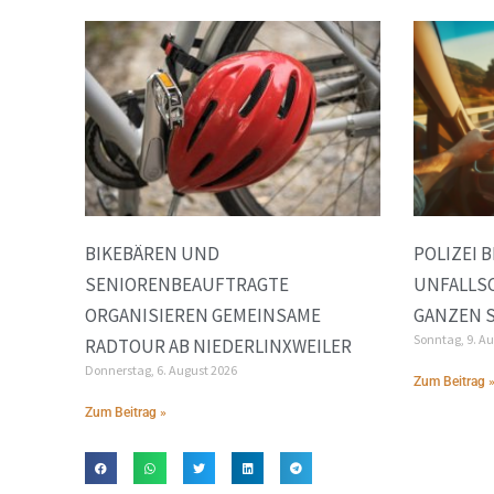
BIKEBÄREN UND
POLIZEI 
SENIORENBEAUFTRAGTE
UNFALLS
ORGANISIEREN GEMEINSAME
GANZEN 
Sonntag, 9. A
RADTOUR AB NIEDERLINXWEILER
Donnerstag, 6. August 2026
Zum Beitrag 
Zum Beitrag »