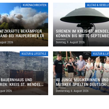
KURZNACHRICHTEN
ALLTAG & GESEL
SATZKRÄFTE BEKÄMPFEN
SIRENEN IM KREIS ST. WENDE
AND BEI HAUPERSWEILER
KÖNNEN BIS MITTE SEPTEMB
AUSSERPLANMÄSSIG HEULEN
August 2026
Sonntag, 9. August 2026
KULTUR & LIFESTYLE
KULTUR & LI
 BAUERNHAUS UND
40 JUNGE MUSIKERINNEN UND
REN: KREIS ST. WENDEL
MUSIKER SPIELTEN DEUTSCH-
M TAG DES OFFENEN
BRASILIANISCHES PROGRAMM 
ugust 2026
Donnerstag, 6. August 2026
S EIN
THOLEY