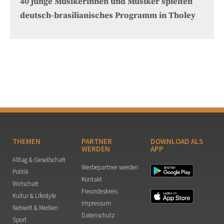
40 junge Musikerinnen und Musiker spielten
deutsch-brasilianisches Programm in Tholey
THEMEN
PARTNER
DOWNLOAD ALS
WERDEN
APP
Alltag & Gesellschaft
Werbepartner werden
Politik
Kontakt
Wirtschaft
Freundeskreis
Kultur & Lifestyle
Impressum
Netwelt & Medien
Datenschutz
Sport