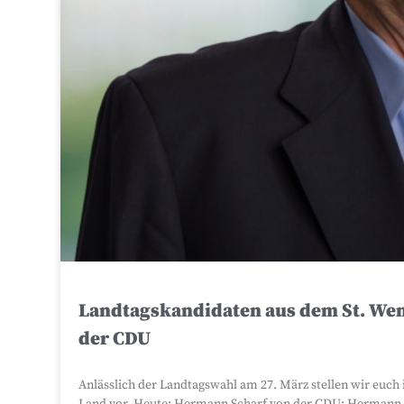
Landtagskandidaten aus dem St. Wen
der CDU
Anlässlich der Landtagswahl am 27. März stellen wir euch 
Land vor. Heute: Hermann Scharf von der CDU: Hermann