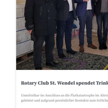
Rotary Club St. Wendel spendet Trin
Unmittelbar im Anschluss an die Flutkatastrophe im Ahrtal
geleistet und aufgrund persönlicher Kontakte zum örtlich