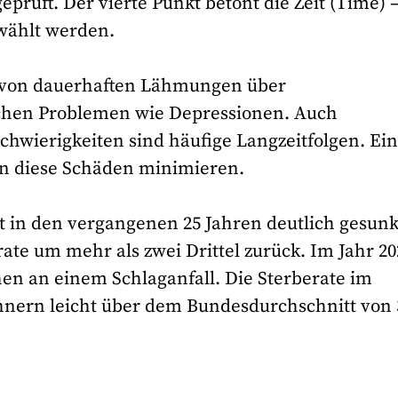
eprüft. Der vierte Punkt betont die Zeit (Time) –
ewählt werden.
en von dauerhaften Lähmungen über
schen Problemen wie Depressionen. Auch
chwierigkeiten sind häufige Langzeitfolgen. Ei
n diese Schäden minimieren.
ist in den vergangenen 25 Jahren deutlich gesun
rate um mehr als zwei Drittel zurück. Im Jahr 20
en an einem Schlaganfall. Die Sterberate im
ohnern leicht über dem Bundesdurchschnitt von 