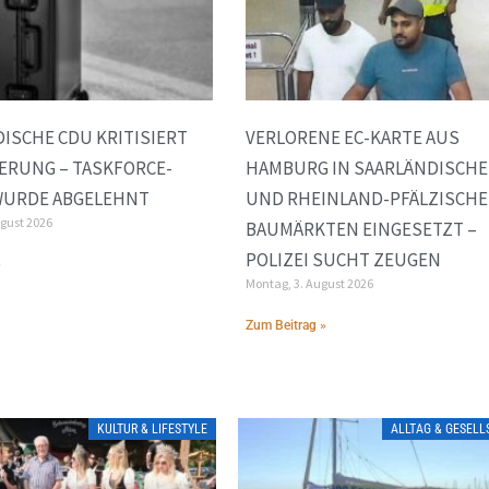
ISCHE CDU KRITISIERT
VERLORENE EC-KARTE AUS
ERUNG – TASKFORCE-
HAMBURG IN SAARLÄNDISCH
WURDE ABGELEHNT
UND RHEINLAND-PFÄLZISCH
ugust 2026
BAUMÄRKTEN EINGESETZT –
POLIZEI SUCHT ZEUGEN
»
Montag, 3. August 2026
Zum Beitrag »
KULTUR & LIFESTYLE
ALLTAG & GESEL