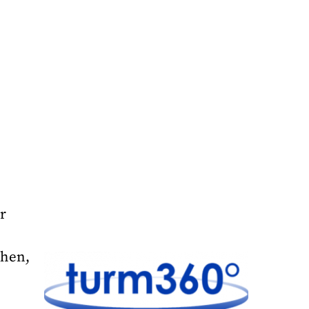
r
chen,