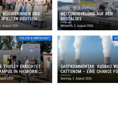
E MUSIKERINNEN UND
WELTUMSEGELUNG AUF DEN
 SPIELTEN DEUTSCH-
BOSTALSEE
ANISCHES PROGRAMM IN
6. August 2026
Mittwoch, 5. August 2026
POLITIK & WIRTSCHAFT
K
E THOLEY ERRICHTET
GASTKOMMENTAR: AUSBAU V
AMPUS IN HASBORN-
CATTENOM – EINE CHANCE F
LER FÜR RUND 8,5 BIS 9
LOTHRINGEN UND DAS SAARL
ugust 2026
Sonntag, 2. August 2026
EN EURO