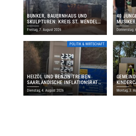
BUNKER, BAUERNHAUS UND
40 JUNG
SKULPTUREN: KREIS ST. WENDEL
MUSIKER
LÄDT ZUM TAG DES OFFENEN
BRASILI
Freitag, 7. August 2026
Donnerstag, 
DENKMALS EIN
THOLEY
POLITIK & WIRTSCHAFT
HEIZÖL UND BENZIN TREIBEN
GEMEIND
SAARLÄNDISCHE INFLATIONSRATE
KINDERC
IM JULI AUF 3,2 PROZENT
DAUTWEI
Dienstag, 4. August 2026
Montag, 3. A
MILLION