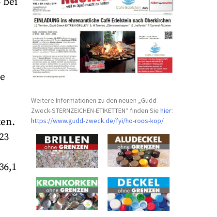
 bei
ne
Weitere Informationen zu den neuen „Gudd-
Zweck-STERNZEICHEN-
ETIKETTEN“ finden Sie
hier
:
ken.
https://www.gudd-zweck.de/fyi/
ho-roos-kop/
23
36,1