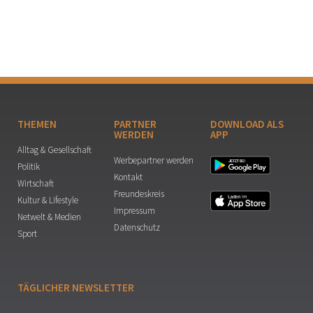
THEMEN
PARTNER
DOWNLOAD ALS
WERDEN
APP
Alltag & Gesellschaft
Werbepartner werden
Politik
Kontakt
Wirtschaft
Freundeskreis
Kultur & Lifestyle
Impressum
Netwelt & Medien
Datenschutz
Sport
TÄGLICHER NEWSLETTER