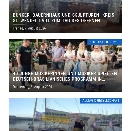
BUNKER, BAUERNHAUS UND SKULPTUREN: KREIS
ST. WENDEL LÄDT ZUM TAG DES OFFENEN
DENKMALS EIN
Freitag, 7. August 2026
KULTUR & LIFESTYLE
40 JUNGE MUSIKERINNEN UND MUSIKER SPIELTEN
DEUTSCH-BRASILIANISCHES PROGRAMM IN
THOLEY
Donnerstag, 6. August 2026
ALLTAG & GESELLSCHAFT