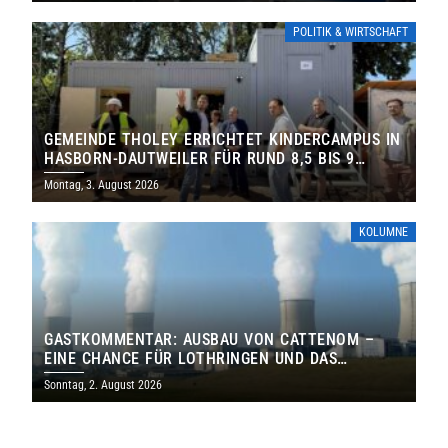
POLITIK & WIRTSCHAFT
GEMEINDE THOLEY ERRICHTET KINDERCAMPUS IN
HASBORN-DAUTWEILER FÜR RUND 8,5 BIS 9
MILLIONEN EURO
Montag, 3. August 2026
KOLUMNE
GASTKOMMENTAR: AUSBAU VON CATTENOM –
EINE CHANCE FÜR LOTHRINGEN UND DAS
SAARLAND
Sonntag, 2. August 2026