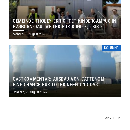
GEMEINDE THOLEY ERRICHTET KINDERCAMPUS IN
HASBORN-DAUTWEILER FÜR RUND 8,5 BIS 9
MILLIONEN EURO
Montag, 3. August 2026
KOLUMNE
GASTKOMMENTAR: AUSBAU VON CATTENOM –
EINE CHANCE FÜR LOTHRINGEN UND DAS
SAARLAND
Sonntag, 2. August 2026
ANZEIGEN