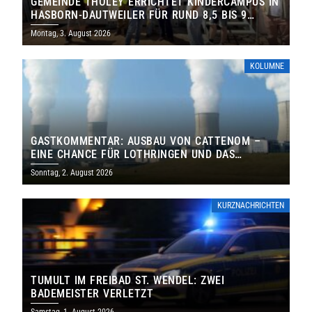
GEMEINDE THOLEY ERRICHTET KINDERCAMPUS IN
HASBORN-DAUTWEILER FÜR RUND 8,5 BIS 9
MILLIONEN EURO
Montag, 3. August 2026
KOLUMNE
GASTKOMMENTAR: AUSBAU VON CATTENOM –
EINE CHANCE FÜR LOTHRINGEN UND DAS
SAARLAND
Sonntag, 2. August 2026
KURZNACHRICHTEN
TUMULT IM FREIBAD ST. WENDEL: ZWEI
BADEMEISTER VERLETZT
Samstag, 1. August 2026