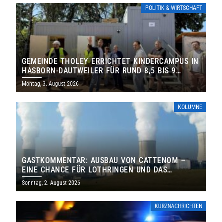
POLITIK & WIRTSCHAFT
GEMEINDE THOLEY ERRICHTET KINDERCAMPUS IN
HASBORN-DAUTWEILER FÜR RUND 8,5 BIS 9
MILLIONEN EURO
Montag, 3. August 2026
KOLUMNE
GASTKOMMENTAR: AUSBAU VON CATTENOM –
EINE CHANCE FÜR LOTHRINGEN UND DAS
SAARLAND
Sonntag, 2. August 2026
KURZNACHRICHTEN