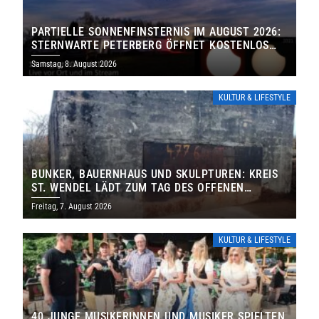
PARTIELLE SONNENFINSTERNIS IM AUGUST 2026:
STERNWARTE PETERBERG ÖFFNET KOSTENLOS
IHRE TORE
Samstag, 8. August 2026
KULTUR & LIFESTYLE
BUNKER, BAUERNHAUS UND SKULPTUREN: KREIS
ST. WENDEL LÄDT ZUM TAG DES OFFENEN
DENKMALS EIN
Freitag, 7. August 2026
KULTUR & LIFESTYLE
40 JUNGE MUSIKERINNEN UND MUSIKER SPIELTEN