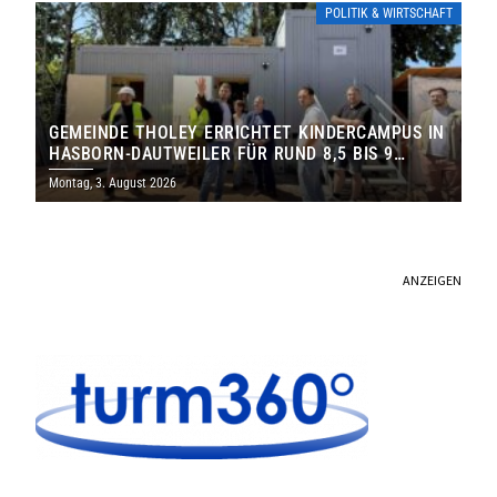
POLITIK & WIRTSCHAFT
GEMEINDE THOLEY ERRICHTET KINDERCAMPUS IN
HASBORN-DAUTWEILER FÜR RUND 8,5 BIS 9
MILLIONEN EURO
Montag, 3. August 2026
ANZEIGEN