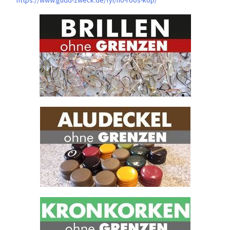
https://www.gudd-zweck.de/fyi/
ho-roos-kop/