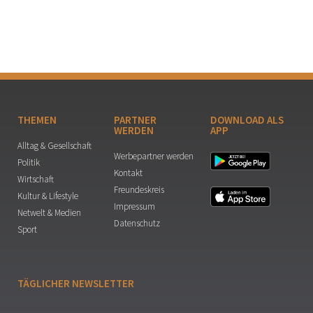
THEMEN
PARTNER
DOWNLOAD ALS
WERDEN
APP
Alltag & Gesellschaft
Werbepartner werden
Politik
Kontakt
Wirtschaft
Freundeskreis
Kultur & Lifestyle
Impressum
Netwelt & Medien
Datenschutz
Sport
TÄGLICHER NEWSLETTER