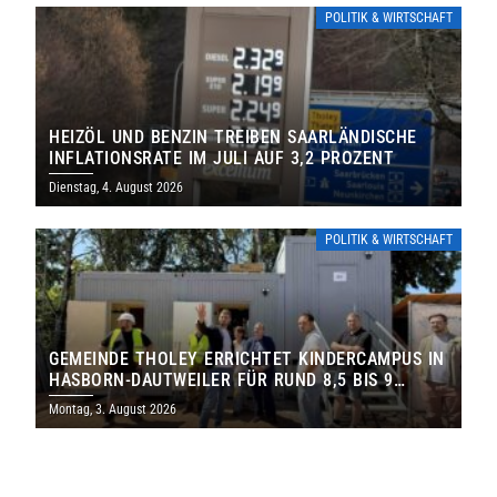
POLITIK & WIRTSCHAFT
HEIZÖL UND BENZIN TREIBEN SAARLÄNDISCHE
INFLATIONSRATE IM JULI AUF 3,2 PROZENT
Dienstag, 4. August 2026
POLITIK & WIRTSCHAFT
GEMEINDE THOLEY ERRICHTET KINDERCAMPUS IN
HASBORN-DAUTWEILER FÜR RUND 8,5 BIS 9
MILLIONEN EURO
Montag, 3. August 2026