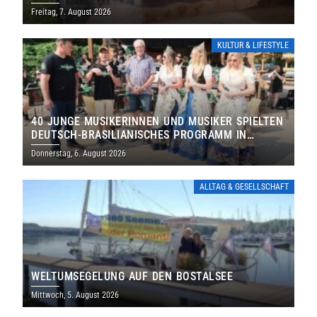
DENKMALS EIN
Freitag, 7. August 2026
KULTUR & LIFESTYLE
40 JUNGE MUSIKERINNEN UND MUSIKER SPIELTEN
DEUTSCH-BRASILIANISCHES PROGRAMM IN
THOLEY
Donnerstag, 6. August 2026
ALLTAG & GESELLSCHAFT
WELTUMSEGELUNG AUF DEN BOSTALSEE
Mittwoch, 5. August 2026