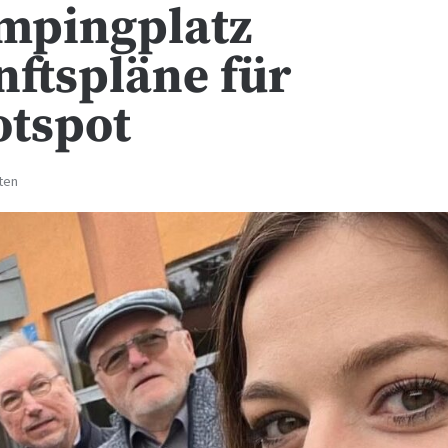
mpingplatz
nftspläne für
otspot
ten