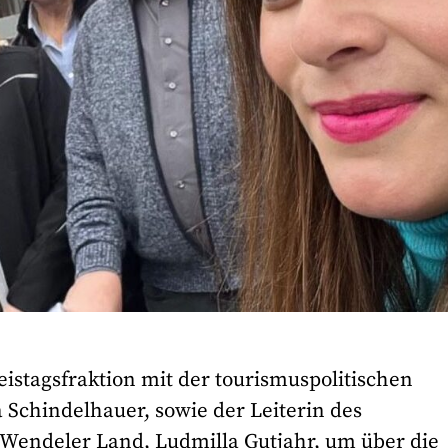
eistagsfraktion mit der tourismuspolitischen
 Schindelhauer, sowie der Leiterin des
t. Wendeler Land, Ludmilla Gutjahr, um über die