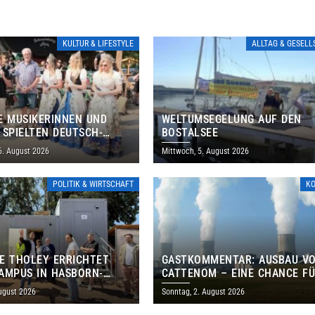
KULTUR & LIFESTYLE
ALLTAG & GESEL
E MUSIKERINNEN UND
WELTUMSEGELUNG AUF DEN
 SPIELTEN DEUTSCH-
BOSTALSEE
ANISCHES PROGRAMM IN
6. August 2026
Mittwoch, 5. August 2026
POLITIK & WIRTSCHAFT
K
E THOLEY ERRICHTET
GASTKOMMENTAR: AUSBAU V
AMPUS IN HASBORN-
CATTENOM – EINE CHANCE F
LER FÜR RUND 8,5 BIS 9
LOTHRINGEN UND DAS SAARL
ugust 2026
Sonntag, 2. August 2026
EN EURO