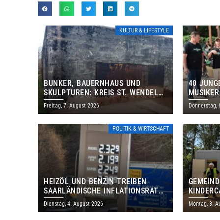
KULTUR & LIFESTYLE
BUNKER, BAUERNHAUS UND
40 JUNG
SKULPTUREN: KREIS ST. WENDEL
MUSIKER
LÄDT ZUM TAG DES OFFENEN
BRASILI
Freitag, 7. August 2026
Donnerstag, 
DENKMALS EIN
THOLEY
POLITIK & WIRTSCHAFT
HEIZÖL UND BENZIN TREIBEN
GEMEIND
SAARLÄNDISCHE INFLATIONSRATE
KINDERC
IM JULI AUF 3,2 PROZENT
DAUTWEI
Dienstag, 4. August 2026
Montag, 3. A
MILLION