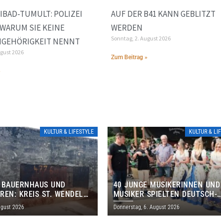
IBAD-TUMULT: POLIZEI
AUF DER B41 KANN GEBLITZT
 WARUM SIE KEINE
WERDEN
Sonntag, 2. August 2026
NGEHÖRIGKEIT NENNT
ugust 2026
Zum Beitrag »
»
KULTUR & LIFESTYLE
KULTUR & LI
 BAUERNHAUS UND
40 JUNGE MUSIKERINNEN UND
REN: KREIS ST. WENDEL
MUSIKER SPIELTEN DEUTSCH-
M TAG DES OFFENEN
BRASILIANISCHES PROGRAMM 
ugust 2026
Donnerstag, 6. August 2026
S EIN
THOLEY