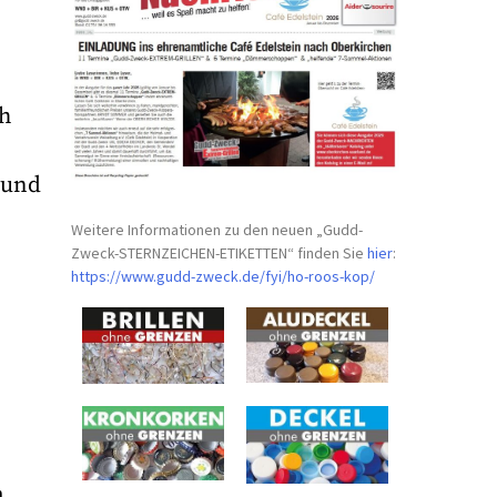
ch
 und
e
Weitere Informationen zu den neuen „Gudd-
Zweck-STERNZEICHEN-
ETIKETTEN“ finden Sie
hier
:
https://www.gudd-zweck.de/fyi/
ho-roos-kop/
n
m