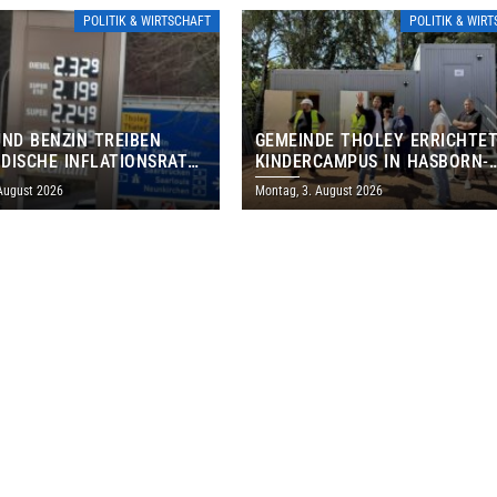
POLITIK & WIRTSCHAFT
POLITIK & WIR
UND BENZIN TREIBEN
GEMEINDE THOLEY ERRICHTE
DISCHE INFLATIONSRATE
KINDERCAMPUS IN HASBORN-
 AUF 3,2 PROZENT
DAUTWEILER FÜR RUND 8,5 BI
 August 2026
Montag, 3. August 2026
MILLIONEN EURO