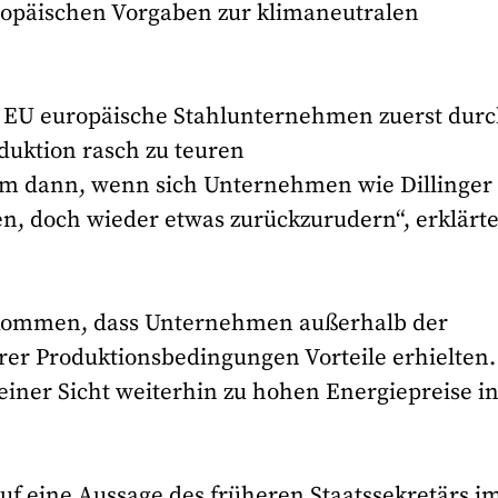
uropäischen Vorgaben zur klimaneutralen
die EU europäische Stahlunternehmen zuerst dur
duktion rasch zu teuren
 dann, wenn sich Unternehmen wie Dillinger
n, doch wieder etwas zurückzurudern“, erklärt
u kommen, dass Unternehmen außerhalb der
er Produktionsbedingungen Vorteile erhielten.
 seiner Sicht weiterhin zu hohen Energiepreise i
f eine Aussage des früheren Staatssekretärs i