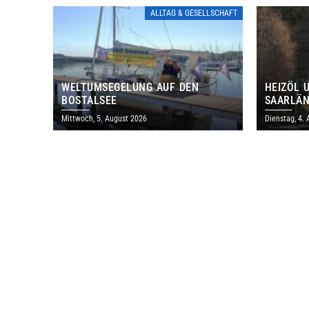
ALLTAG & GESELLSCHAFT
WELTUMSEGELUNG AUF DEN
HEIZÖL 
BOSTALSEE
SAARLÄN
IM JULI
Mittwoch, 5. August 2026
Dienstag, 4.