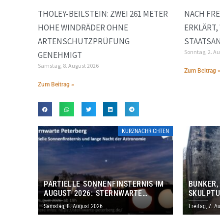
THOLEY-BEILSTEIN: ZWEI 261 METER
NACH FRE
HOHE WINDRÄDER OHNE
ERKLÄRT,
ARTENSCHUTZPRÜFUNG
STAATSA
Sonntag, 2. A
GENEHMIGT
Samstag, 8. August 2026
Zum Beitrag 
Zum Beitrag »
KURZNACHRICHTEN
PARTIELLE SONNENFINSTERNIS IM
BUNKER,
AUGUST 2026: STERNWARTE
SKULPTU
PETERBERG ÖFFNET KOSTENLOS
LÄDT ZU
Samstag, 8. August 2026
Freitag, 7. A
IHRE TORE
DENKMAL