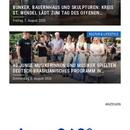
BUNKER, BAUERNHAUS UND SKULPTUREN: KREIS
ST. WENDEL LÄDT ZUM TAG DES OFFENEN
DENKMALS EIN
Freitag, 7. August 2026
KULTUR & LIFESTYLE
40 JUNGE MUSIKERINNEN UND MUSIKER SPIELTEN
DEUTSCH-BRASILIANISCHES PROGRAMM IN
THOLEY
Donnerstag, 6. August 2026
ANZEIGEN