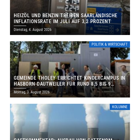
HEIZÖL UND BENZIN TREIBEN SAARLÄNDISCHE
INFLATIONSRATE IM JULI AUF 3,2 PROZENT
Dienstag, 4. August 2026
POLITIK & WIRTSCHAFT
GEMEINDE THOLEY ERRICHTET KINDERCAMPUS IN
HASBORN-DAUTWEILER FÜR RUND 8,5 BIS 9
MILLIONEN EURO
Montag, 3. August 2026
KOLUMNE