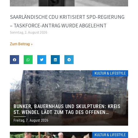
SAARLÄNDISCHE CDU KRITISIERT SPD-REGIERUNG
– TASKFORCE-ANTRAG WURDE ABGELEHNT
Sonntag, 2. August 2026
Zum Beitrag »
KULTUR & LIFESTYLE
BUNKER, BAUERNHAUS UND SKULPTUREN: KREIS
ST. WENDEL LÄDT ZUM TAG DES OFFENEN
DENKMALS EIN
Freitag, 7. August 2026
KULTUR & LIFESTYLE