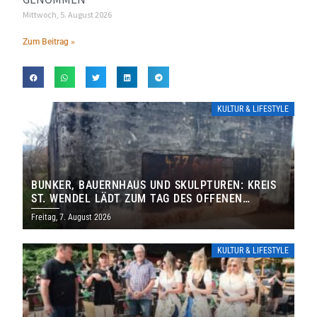
Mittwoch, 5. August 2026
Zum Beitrag »
KULTUR & LIFESTYLE
BUNKER, BAUERNHAUS UND SKULPTUREN: KREIS
ST. WENDEL LÄDT ZUM TAG DES OFFENEN
DENKMALS EIN
Freitag, 7. August 2026
KULTUR & LIFESTYLE