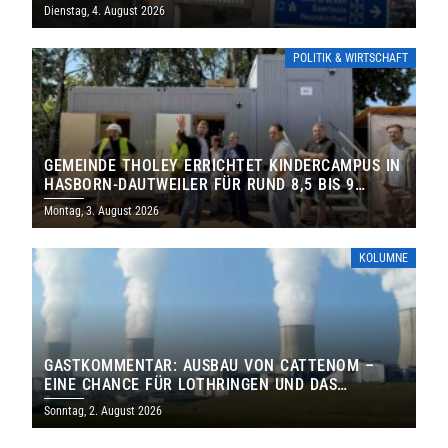
Dienstag, 4. August 2026
POLITIK & WIRTSCHAFT
GEMEINDE THOLEY ERRICHTET KINDERCAMPUS IN
HASBORN-DAUTWEILER FÜR RUND 8,5 BIS 9
MILLIONEN EURO
Montag, 3. August 2026
KOLUMNE
GASTKOMMENTAR: AUSBAU VON CATTENOM –
EINE CHANCE FÜR LOTHRINGEN UND DAS
SAARLAND
Sonntag, 2. August 2026