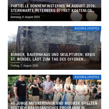
PARTIELLE SONNENFINSTERNIS IM AUGUST 2026:
STERNWARTE PETERBERG ÖFFNET KOSTENLOS
IHRE TORE
Samstag, 8. August 2026
KULTUR & LIFESTYLE
BUNKER, BAUERNHAUS UND SKULPTUREN: KREIS
ST. WENDEL LÄDT ZUM TAG DES OFFENEN
DENKMALS EIN
Freitag, 7. August 2026
KULTUR & LIFESTYLE
40 JUNGE MUSIKERINNEN UND MUSIKER SPIELTEN
DEUTSCH-BRASILIANISCHES PROGRAMM IN