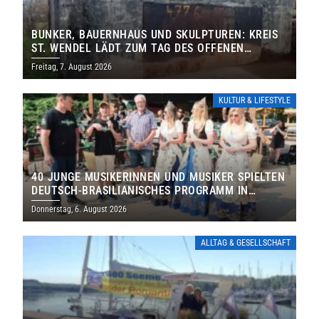
BUNKER, BAUERNHAUS UND SKULPTUREN: KREIS
ST. WENDEL LÄDT ZUM TAG DES OFFENEN
DENKMALS EIN
Freitag, 7. August 2026
KULTUR & LIFESTYLE
40 JUNGE MUSIKERINNEN UND MUSIKER SPIELTEN
DEUTSCH-BRASILIANISCHES PROGRAMM IN
THOLEY
Donnerstag, 6. August 2026
ALLTAG & GESELLSCHAFT