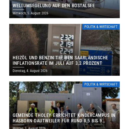
WELTUMSEGELUNG AUF DEN BOSTALSEE
Mittwoch, 5. August 2026
POLITIK & WIRTSCHAFT
HEIZÖL UND BENZIN TREIBEN SAARLÄNDISCHE
INFLATIONSRATE IM JULI AUF 3,2 PROZENT
Dienstag, 4. August 2026
POLITIK & WIRTSCHAFT
GEMEINDE THOLEY ERRICHTET KINDERCAMPUS IN
HASBORN-DAUTWEILER FÜR RUND 8,5 BIS 9
MILLIONEN EURO
Montag, 3. August 2026