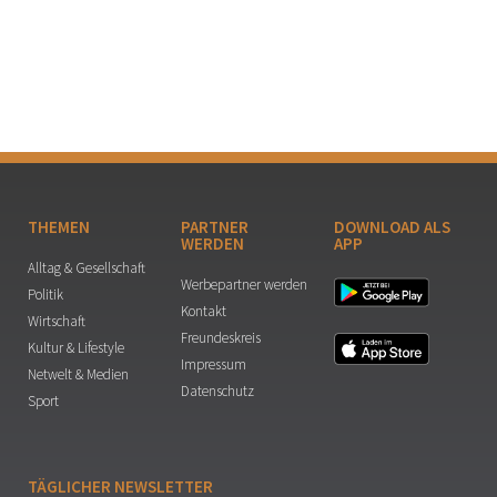
THEMEN
PARTNER
DOWNLOAD ALS
WERDEN
APP
Alltag & Gesellschaft
Werbepartner werden
Politik
Kontakt
Wirtschaft
Freundeskreis
Kultur & Lifestyle
Impressum
Netwelt & Medien
Datenschutz
Sport
TÄGLICHER NEWSLETTER