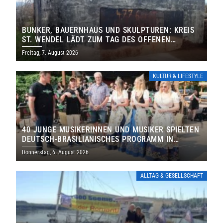
BUNKER, BAUERNHAUS UND SKULPTUREN: KREIS
ST. WENDEL LÄDT ZUM TAG DES OFFENEN
DENKMALS EIN
Freitag, 7. August 2026
KULTUR & LIFESTYLE
40 JUNGE MUSIKERINNEN UND MUSIKER SPIELTEN
DEUTSCH-BRASILIANISCHES PROGRAMM IN
THOLEY
Donnerstag, 6. August 2026
ALLTAG & GESELLSCHAFT