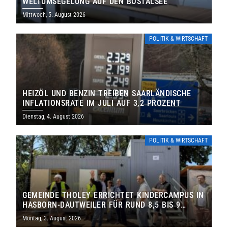
WELTUMSEGELUNG AUF DEN BOSTALSEE
Mittwoch, 5. August 2026
POLITIK & WIRTSCHAFT
HEIZÖL UND BENZIN TREIBEN SAARLÄNDISCHE
INFLATIONSRATE IM JULI AUF 3,2 PROZENT
Dienstag, 4. August 2026
POLITIK & WIRTSCHAFT
GEMEINDE THOLEY ERRICHTET KINDERCAMPUS IN
HASBORN-DAUTWEILER FÜR RUND 8,5 BIS 9
MILLIONEN EURO
Montag, 3. August 2026