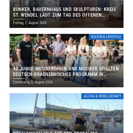
BUNKER, BAUERNHAUS UND SKULPTUREN: KREIS
ST. WENDEL LÄDT ZUM TAG DES OFFENEN
DENKMALS EIN
Freitag, 7. August 2026
KULTUR & LIFESTYLE
40 JUNGE MUSIKERINNEN UND MUSIKER SPIELTEN
DEUTSCH-BRASILIANISCHES PROGRAMM IN
THOLEY
Donnerstag, 6. August 2026
ALLTAG & GESELLSCHAFT